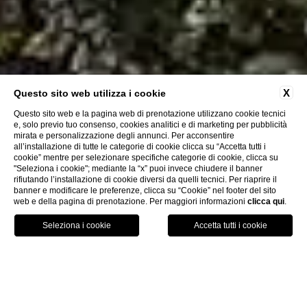
X
Questo sito web utilizza i cookie
Questo sito web e la pagina web di prenotazione utilizzano cookie tecnici
e, solo previo tuo consenso, cookies analitici e di marketing per pubblicità
mirata e personalizzazione degli annunci. Per acconsentire
all’installazione di tutte le categorie di cookie clicca su “Accetta tutti i
cookie” mentre per selezionare specifiche categorie di cookie, clicca su
"Seleziona i cookie"; mediante la “x” puoi invece chiudere il banner
rifiutando l’installazione di cookie diversi da quelli tecnici. Per riaprire il
banner e modificare le preferenze, clicca su “Cookie” nel footer del sito
PERCHÈ PRENOTARE DIRETTAMENTE SUL
web e della pagina di prenotazione. Per maggiori informazioni
clicca qui
.
NOSTRO SITO
- miglior prezzo garantito
- wi-fi
GPS
PRENOTA
WHATSAPP
CHIAMA
- offerte e servizi esclusivi
- parcheggio esterno gratuito
- camere e suites in esclusiva
- piscina esterna
- comunicazione diretta con la
- suite che meglio risponde alla
HOME
Affitto Della Villa
struttura
proprie esigenze
per la scelta della camera