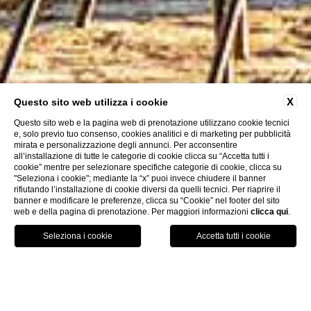
X
Questo sito web utilizza i cookie
Questo sito web e la pagina web di prenotazione utilizzano cookie tecnici
e, solo previo tuo consenso, cookies analitici e di marketing per pubblicità
mirata e personalizzazione degli annunci. Per acconsentire
all’installazione di tutte le categorie di cookie clicca su “Accetta tutti i
cookie” mentre per selezionare specifiche categorie di cookie, clicca su
"Seleziona i cookie"; mediante la “x” puoi invece chiudere il banner
rifiutando l’installazione di cookie diversi da quelli tecnici. Per riaprire il
banner e modificare le preferenze, clicca su “Cookie” nel footer del sito
PERCHÈ PRENOTARE DIRETTAMENTE SUL
web e della pagina di prenotazione. Per maggiori informazioni
clicca qui
.
NOSTRO SITO
- miglior prezzo garantito
- wi-fi
GPS
PRENOTA
WHATSAPP
CHIAMA
- offerte e servizi esclusivi
- parcheggio esterno gratuito
- camere e suites in esclusiva
- piscina esterna
- comunicazione diretta con la
- suite che meglio risponde alla
HOME
I GUSTI DELLA TOSCANA VILLA POGGIANO RETREAT
struttura
proprie esigenze